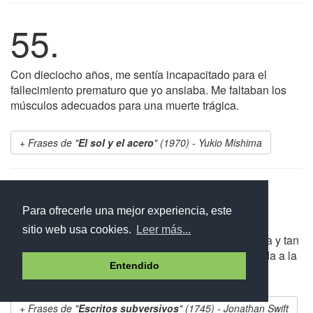
55.
Con dieciocho años, me sentía incapacitado para el
fallecimiento prematuro que yo ansiaba. Me faltaban los
músculos adecuados para una muerte trágica.
Frases de "
El sol y el acero
" (1970) - Yukio Mishima
56.
Para ofrecerle una mejor experiencia, este
sitio web usa cookies.
Leer más...
Es imposible que una cosa tan natural, tan necesaria y tan
universal como la muerte pueda haber sido destinada a la
Entendido
humanidad, por la providencia, como un mal.
Frases de "
Escritos subversivos
" (1745) - Jonathan Swift