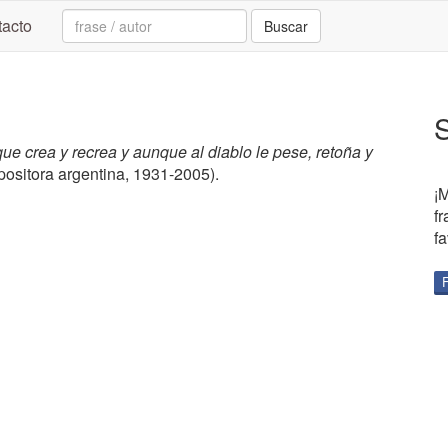
Search:
acto
Buscar
ue crea y recrea y aunque al diablo le pese, retoña y
sitora argentina, 1931-2005).
¡
f
fa