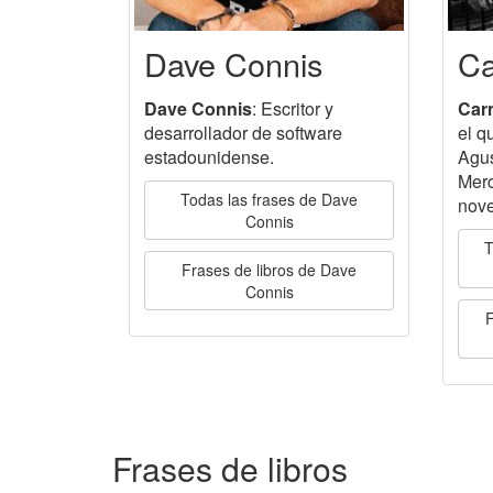
Dave Connis
Ca
Dave Connis
: Escritor y
Car
desarrollador de software
el q
estadounidense.
Agus
Merc
Todas las frases de Dave
nove
Connis
T
Frases de libros de Dave
Connis
F
Frases de libros