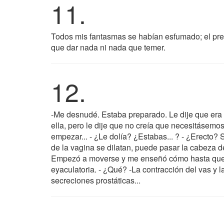
11.
Todos mis fantasmas se habían esfumado; el pre
que dar nada ni nada que temer.
12.
-Me desnudé. Estaba preparado. Le dije que era l
ella, pero le dije que no creía que necesitásemo
empezar... - ¿Le dolía? ¿Estabas... ? - ¿Erecto? 
de la vagina se dilatan, puede pasar la cabeza d
Empezó a moverse y me enseñó cómo hasta que lo
eyaculatoria. - ¿Qué? -La contracción del vas y 
secreciones prostáticas...