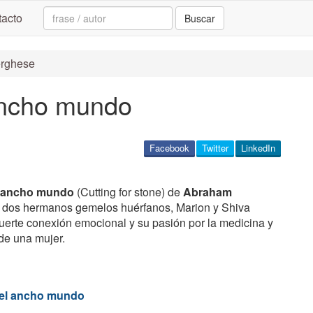
Search:
acto
Buscar
erghese
ancho mundo
Facebook
Twitter
LinkedIn
el ancho mundo
(Cutting for stone) de
Abraham
 de dos hermanos gemelos huérfanos, Marion y Shiva
fuerte conexión emocional y su pasión por la medicina y
de una mujer.
del ancho mundo