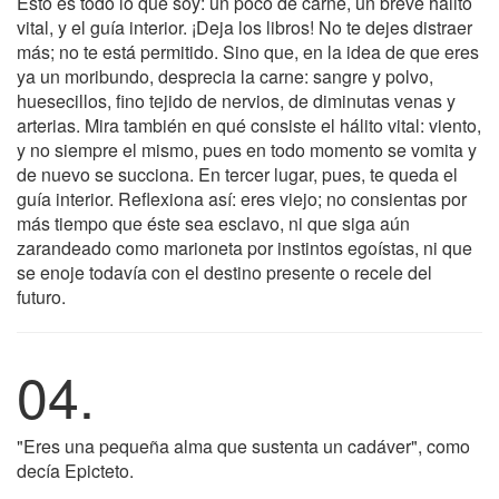
Esto es todo lo que soy: un poco de carne, un breve hálito
vital, y el guía interior. ¡Deja los libros! No te dejes distraer
más; no te está permitido. Sino que, en la idea de que eres
ya un moribundo, desprecia la carne: sangre y polvo,
huesecillos, fino tejido de nervios, de diminutas venas y
arterias. Mira también en qué consiste el hálito vital: viento,
y no siempre el mismo, pues en todo momento se vomita y
de nuevo se succiona. En tercer lugar, pues, te queda el
guía interior. Reflexiona así: eres viejo; no consientas por
más tiempo que éste sea esclavo, ni que siga aún
zarandeado como marioneta por instintos egoístas, ni que
se enoje todavía con el destino presente o recele del
futuro.
04.
"Eres una pequeña alma que sustenta un cadáver", como
decía Epicteto.