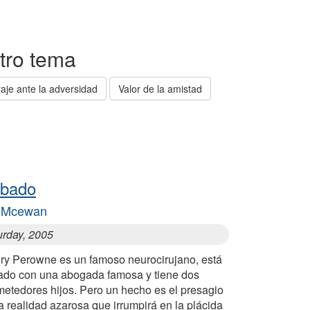
otro tema
aje ante la adversidad
Valor de la amistad
bado
n Mcewan
urday, 2005
ry Perowne es un famoso neurocirujano, está
ado con una abogada famosa y tiene dos
metedores hijos. Pero un hecho es el presagio
a realidad azarosa que irrumpirá en la plácida