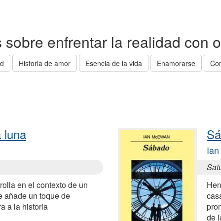
as sobre enfrentar la realidad con 
ad
Historia de amor
Esencia de la vida
Enamorarse
Cor
 luna
Sá
Ia
Sat
rolla en el contexto de un
Hen
ue añade un toque de
cas
a a la historia
pro
de l