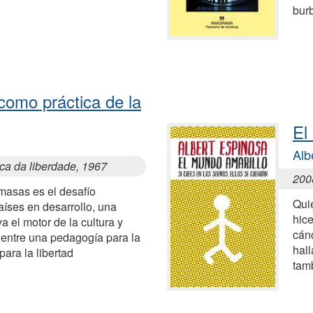
bur
como práctica de la
El
Alb
ca da liberdade, 1967
200
masas es el desafío
Qui
aíses en desarrollo, una
hic
a el motor de la cultura y
cánc
 entre una pedagogía para la
hal
ara la libertad
tamb