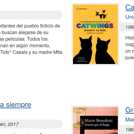
Ca
Urs
itantes del pueblo ficticio de
198
e buscan alejarse de su
Hist
las películas. Todos los
magi
ionan en algún momento,
un 
Toto" Casals y su madre Mita
pue
ta siempre
Gr
Mar
own, 2017
196