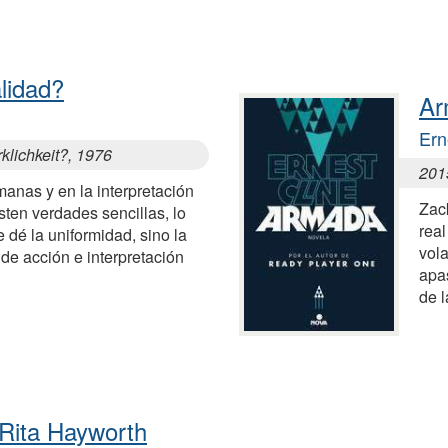
alidad?
Ar
Ern
rklichkeit?, 1976
201
anas y en la interpretación
Zack
ten verdades sencillas, lo
real
 dé la uniformidad, sino la
vola
de acción e interpretación
apa
de l
 Rita Hayworth