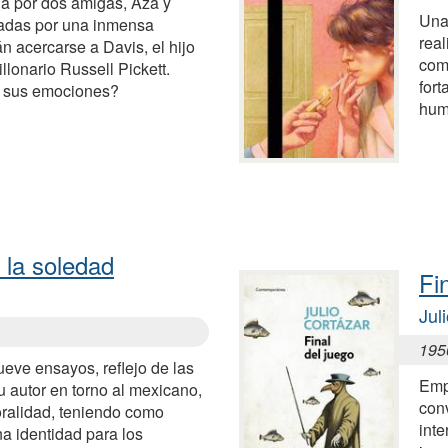
da por dos amigas, Aza y
Una
vadas por una inmensa
rea
n acercarse a Davis, el hijo
como
llonario Russell Pickett.
for
r sus emociones?
hum
e la soledad
Fi
Jul
195
ueve ensayos, reflejo de las
Empe
 autor en torno al mexicano,
conv
oralidad, teniendo como
inte
na identidad para los