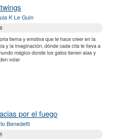
twings
ula K Le Guin
8
oria tierna y emotiva que te hace creer en la
a y la imaginación, dónde cada cita te lleva a
mundo mágico donde los gatos tienen alas y
den volar
acias por el fuego
io Benedetti
5