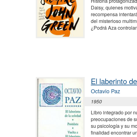
Historia protagoniza
Daisy, quienes moti
recompensa intentará
del misterioso multimi
¿Podrá Aza controla
El laberinto d
Octavio Paz
1950
Libro integrado por n
preocupaciones de su
su psicología y su m
finalidad encontrar u