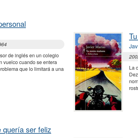
personal
Tu
1964
Jav
esor de inglés en un colegio
200
un vuelco cuando se entera
La 
problema que lo limitará a una
Dez
nomb
ros
quería ser feliz