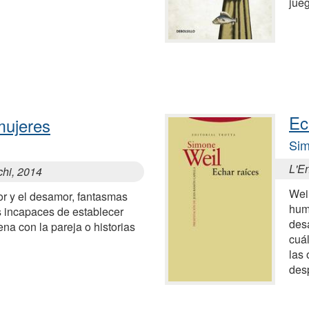
jue
Ec
mujeres
Sim
L'E
chi, 2014
Weil
r y el desamor, fantasmas
huma
 incapaces de establecer
des
na con la pareja o historias
cuá
las 
des