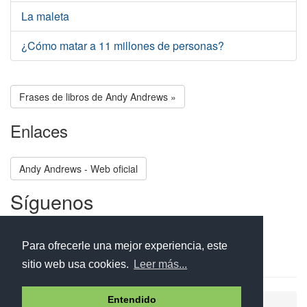
La maleta
¿Cómo matar a 11 millones de personas?
Frases de libros de Andy Andrews »
Enlaces
Andy Andrews - Web oficial
Síguenos
Facebook
Twitter
Instagram
Para ofrecerle una mejor experiencia, este
sitio web usa cookies.
Leer más...
Entendido
Ayuda
Aviso legal
Política de cookies