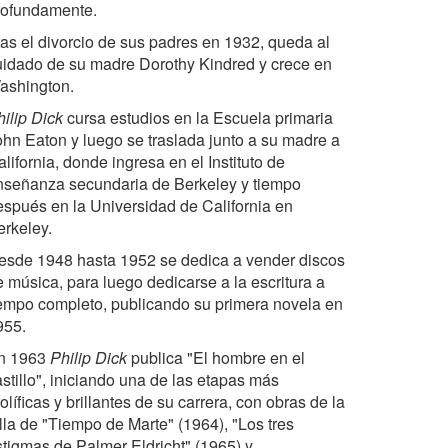
rofundamente.
ras el divorcio de sus padres en 1932, queda al
uidado de su madre Dorothy Kindred y crece en
ashington.
ilip Dick
cursa estudios en la Escuela primaria
ohn Eaton y luego se traslada junto a su madre a
lifornia, donde ingresa en el Instituto de
nseñanza secundaria de Berkeley y tiempo
espués en la Universidad de California en
erkeley.
esde 1948 hasta 1952 se dedica a vender discos
e música, para luego dedicarse a la escritura a
iempo completo, publicando su primera novela en
955.
n 1963
Philip Dick
publica "El hombre en el
stillo", iniciando una de las etapas más
olíficas y brillantes de su carrera, con obras de la
lla de "Tiempo de Marte" (1964), "Los tres
stigmas de Palmer Eldricht" (1965) y