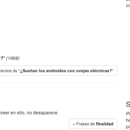
mi
s?
" (1968)
ientos de "
¿Sueñan los androides con ovejas eléctricas?
"
S
creer en ello, no desaparece.
Ph
h
+ Frases de
Realidad
p