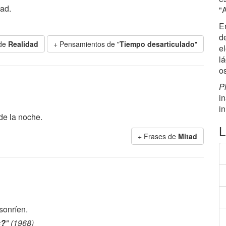
ad.
"
E
d
 de
Realidad
+ Pensamientos de "
Tiempo desarticulado
"
el
lá
o
Ph
i
i
de la noche.
L
+ Frases de
Mitad
sonríen.
s?
" (1968)