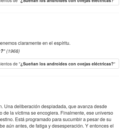
ientos de "
¿Sueñan los androides con ovejas eléctricas?
"
tenemos claramente en el espíritu.
s?
" (1968)
ientos de "
¿Sueñan los androides con ovejas eléctricas?
"
ión. Una deliberación despiadada, que avanza desde
so de la víctima se encogiera. Finalmente, ese universo
 destino. Está programado para sucumbir a pesar de su
be aún antes, de fatiga y desesperación. Y entonces el