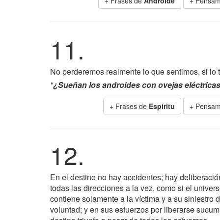
+ Frases de
Androide
+ Pensam
11.
No perderemos realmente lo que sentimos, si lo 
"
¿Sueñan los androides con ovejas eléctrica
+ Frases de
Espíritu
+ Pensam
12.
En el destino no hay accidentes; hay deliberac
todas las direcciones a la vez, como si el univer
contiene solamente a la víctima y a su siniestro
voluntad; y en sus esfuerzos por liberarse sucum