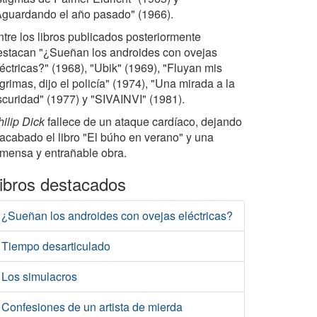
Aguardando el año pasado" (1966).
ntre los libros publicados posteriormente
estacan "¿Sueñan los androides con ovejas
éctricas?" (1968), "Ubik" (1969), "Fluyan mis
grimas, dijo el policía" (1974), "Una mirada a la
scuridad" (1977) y "SIVAINVI" (1981).
ilip Dick
fallece de un ataque cardíaco, dejando
nacabado el libro "El búho en verano" y una
nmensa y entrañable obra.
ibros destacados
¿Sueñan los androides con ovejas eléctricas?
Tiempo desarticulado
Los simulacros
Confesiones de un artista de mierda