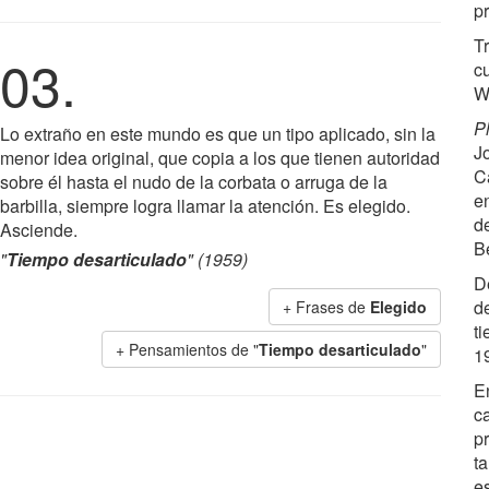
p
T
03.
c
W
Ph
Lo extraño en este mundo es que un tipo aplicado, sin la
J
menor idea original, que copia a los que tienen autoridad
Ca
sobre él hasta el nudo de la corbata o arruga de la
e
barbilla, siempre logra llamar la atención. Es elegido.
d
Asciende.
B
"
Tiempo desarticulado
" (1959)
D
d
+ Frases de
Elegido
t
+ Pensamientos de "
Tiempo desarticulado
"
1
E
ca
pr
ta
e