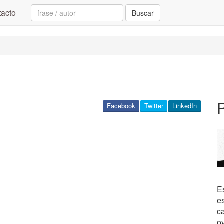
Search:
acto
Buscar
P
Facebook
Twitter
LinkedIn
Es
e
c
o