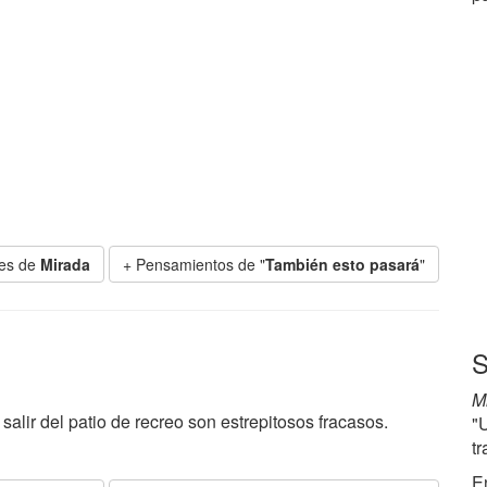
ses de
Mirada
+ Pensamientos de "
También esto pasará
"
S
M
salir del patio de recreo son estrepitosos fracasos.
"
tr
E