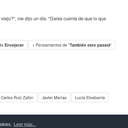
iejo?", me dijo un día. "Darse cuenta de que lo que
 de
Envejecer
+ Pensamientos de "
También esto pasará
"
Carlos Ruiz Zafón
Javier Marías
Lucía Etxebarria
uda
Aviso legal
Política de cookies
Política de privac
ookies.
Leer más...