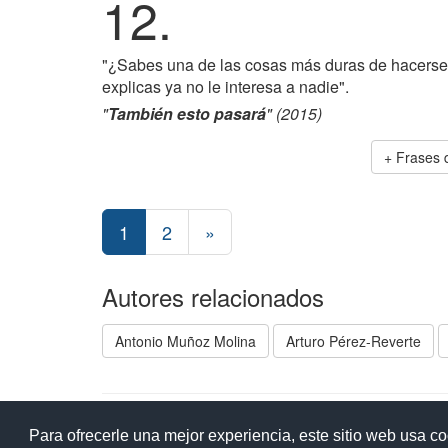
12.
"¿Sabes una de las cosas más duras de hacerse v
explicas ya no le interesa a nadie".
"
También esto pasará
" (2015)
+ Frases
1
2
»
Autores relacionados
Antonio Muñoz Molina
Arturo Pérez-Reverte
Ay
Para ofrecerle una mejor experiencia, este sitio web usa c