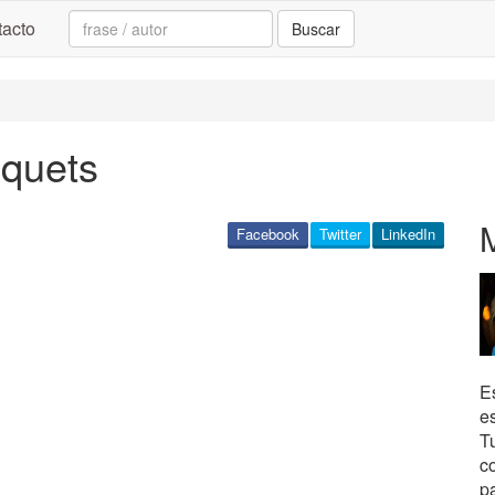
Search:
acto
Buscar
squets
Facebook
Twitter
LinkedIn
Es
es
T
c
p