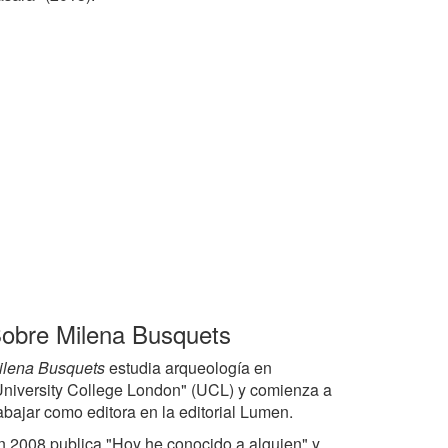
obre Milena Busquets
ilena Busquets
estudia arqueología en
University College London" (UCL) y comienza a
abajar como editora en la editorial Lumen.
n 2008 publica "Hoy he conocido a alguien" y