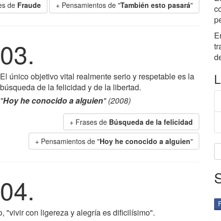
es de
Fraude
+ Pensamientos de "
También esto pasará
"
c
p
E
03.
t
d
L
El único objetivo vital realmente serio y respetable es la
búsqueda de la felicidad y de la libertad.
"
Hoy he conocido a alguien
" (2008)
+ Frases de
Búsqueda de la felicidad
+ Pensamientos de "
Hoy he conocido a alguien
"
04.
"vivir con ligereza y alegría es dificilísimo".