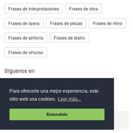
Frases de interpretaciones
Frases de obra
Frases de ópera
Frases de piezas
Frases de ritmo
Frases de sinfonía
Frases de teatro
Frases de virtuoso
Síguenos en
Facebook
Twitter
Instagram
Para ofrecerle una mejor experiencia, este
sitio web usa cookies.
Leer más...
Entendido
Ayuda
Aviso legal
Política de cookies
Política de privacidad