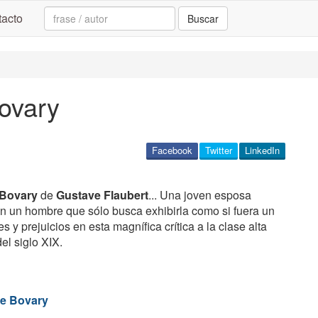
Search:
acto
Buscar
ovary
Facebook
Twitter
LinkedIn
 Bovary
de
Gustave Flaubert
... Una joven esposa
on un hombre que sólo busca exhibirla como si fuera un
s y prejuicios en esta magnífica crítica a la clase alta
el siglo XIX.
e Bovary