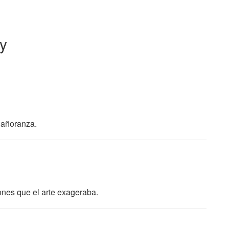
y
a añoranza.
ones que el arte exageraba.