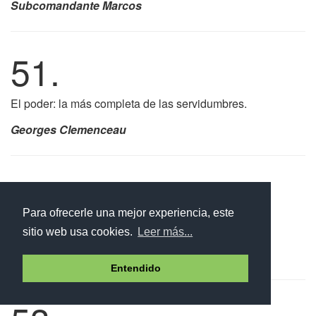
Subcomandante Marcos
51.
El poder: la más completa de las servidumbres.
Georges Clemenceau
52.
Para ofrecerle una mejor experiencia, este
El que ostenta el poder es siempre impopular.
sitio web usa cookies.
Leer más...
Benjamin Disraeli
Entendido