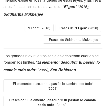
menudo existe en los márgenes de estas leyes, y las lleva
a los límites mismos de su validez.
"
El gen
" (2016),
Siddhartha Mukherjee
"El gen" (2016)
Frases de "
El gen
" (2016)
Frases de Siddhartha Mukherjee
Los grandes movimientos sociales despiertan cuando se
rompen los límites.
"
El elemento: descubrir tu pasión lo
cambia todo todo
" (2009),
Ken Robinson
"El elemento: descubrir tu pasión lo cambia todo todo"
(2009)
Frases de "
El elemento: descubrir tu pasión lo cambia
todo todo
" (2009)