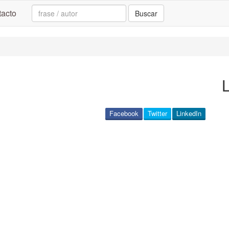
Search:
acto
Buscar
L
Facebook
Twitter
LinkedIn