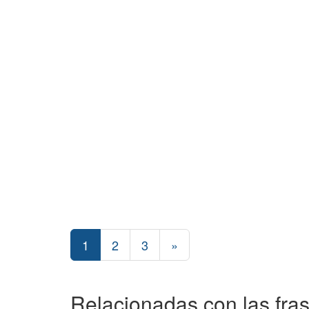
1
2
3
»
Relacionadas con las fras