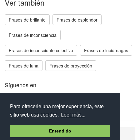
Ver también
Frases de brillante
Frases de esplendor
Frases de inconsciencia
Frases de inconsciente colectivo
Frases de luciérnagas
Frases de luna
Frases de proyección
Síguenos en
Facebook
Twitter
Instagram
Para ofrecerle una mejor experiencia, este
sitio web usa cookies.
Leer más...
Entendido
Ayuda
Aviso legal
Política de cookies
Política de privacidad