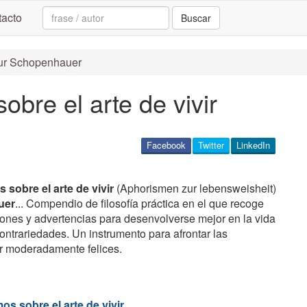
Search:
acto
Buscar
thur Schopenhauer
obre el arte de vivir
Facebook
Twitter
LinkedIn
 sobre el arte de vivir
(Aphorismen zur lebensweisheit)
uer
... Compendio de filosofía práctica en el que recoge
ones y advertencias para desenvolverse mejor en la vida
contrariedades. Un instrumento para afrontar las
r moderadamente felices.
os sobre el arte de vivir