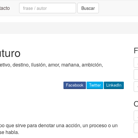
Search:
acto
Buscar
uturo
F
jetivo, destino, ilusión, amor, mañana, ambición,
Facebook
Twitter
LinkedIn
O
mpo que sirve para denotar una acción, un proceso o un
se habla.