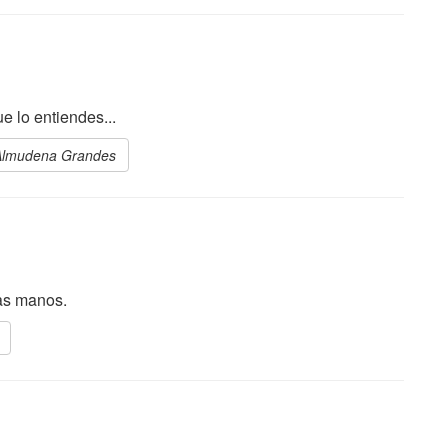
e lo entiendes...
 Almudena Grandes
las manos.