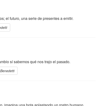
; el futuro, una serie de presentes a emitir.
detti
ambio sí sabemos qué nos trajo el pasado.
 Benedetti
uro, imagina una bota aplastando un rostro humano