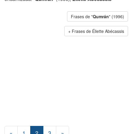
Frases de "
Qumrán
" (1996)
Frases de Éliette Abécassis
«
1
2
3
»