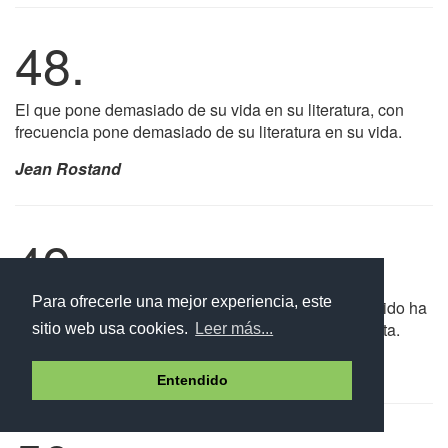
48.
El que pone demasiado de su vida en su literatura, con
frecuencia pone demasiado de su literatura en su vida.
Jean Rostand
49.
Para ofrecerle una mejor experiencia, este
Una gran proporción de la literatura que ha sobrevivido ha
tenido que ver con distintas formas de muerte violenta.
sitio web usa cookies.
Leer más...
Raymond Thornton Chandler
Entendido