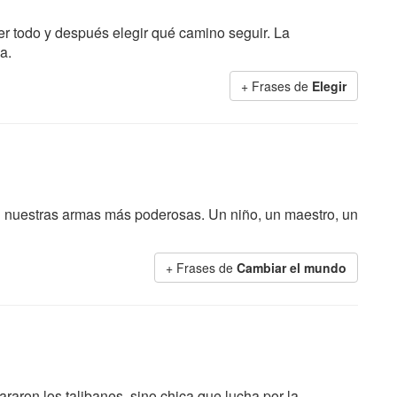
 todo y después elegir qué camino seguir. La
a.
+ Frases de
Elegir
n nuestras armas más poderosas. Un niño, un maestro, un
+ Frases de
Cambiar el mundo
raron los talibanes, sino chica que lucha por la