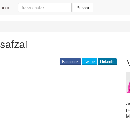
Search:
acto
Buscar
safzai
Facebook
Twitter
LinkedIn
Ac
pa
M