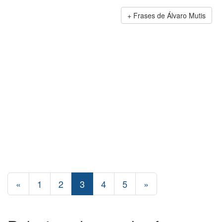
Frases de Álvaro Mutis
«
1
2
3
4
5
»