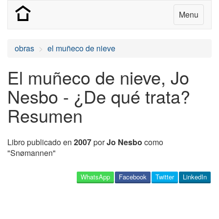
Menu
obras
el muñeco de nieve
El muñeco de nieve, Jo
Nesbo - ¿De qué trata?
Resumen
Libro publicado en
2007
por
Jo Nesbo
como
"Snømannen"
WhatsApp
Facebook
Twitter
LinkedIn