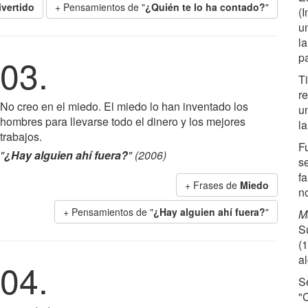
ivertido
+ Pensamientos de "
¿Quién te lo ha contado?
"
(I
u
la
p
03.
T
re
No creo en el miedo. El miedo lo han inventado los
u
hombres para llevarse todo el dinero y los mejores
la
trabajos.
F
"
¿Hay alguien ahí fuera?
" (2006)
s
f
+ Frases de
Miedo
n
+ Pensamientos de "
¿Hay alguien ahí fuera?
"
M
S
(
al
04.
S
"C