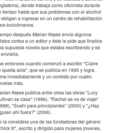
nglaterra), donde trabaja como oficinista durante
n tiempo hasta que sus problemas con el alcohol
 obligan a ingresar en un centro de rehabilitación
ara toxicómanos.
iempo después
Marian Keyes
envía algunos
latos cortos a un editor y éste le pide que finalice
na supuesta novela que estaba escribiendo y se
 enviarla.
ue entonces cuando comenzó a escribir "Claire
e queda sola", que se publica en 1995 y logra
ama inmediatamente y un contrato por cuatro
ovelas más.
arian Keyes
publica entre otras las obras "Lucy
ullivan se casa" (1996), "Rachel se va de viaje"
1998), "Sushi para principiantes" (2000) y "¿Hay
guien ahí fuera?" (2006).
e la considera una de las fundadoras del género
hick lit", escrito y dirigido para mujeres jóvenes,