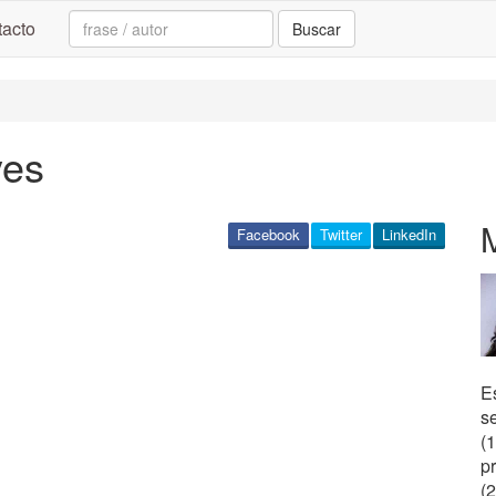
Search:
acto
Buscar
yes
Facebook
Twitter
LinkedIn
Es
s
(
p
(