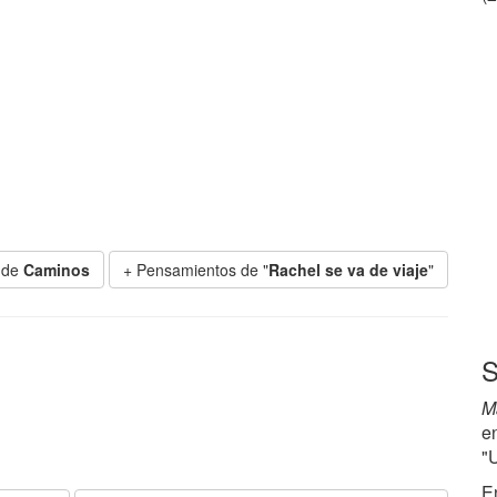
 de
Caminos
+ Pensamientos de "
Rachel se va de viaje
"
S
M
e
"
E