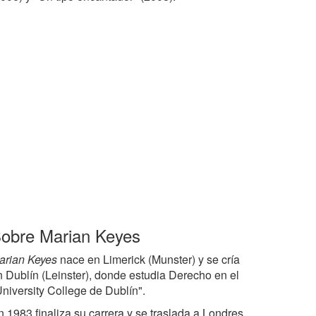
obre Marian Keyes
arian Keyes
nace en Limerick (Munster) y se cría
n Dublín (Leinster), donde estudia Derecho en el
University College de Dublín".
n 1983 finaliza su carrera y se traslada a Londres