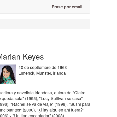
Frase por email
Marian Keyes
10 de septiembre de 1963
Limerick, Munster, Irlanda
critora y novelista irlandesa, autora de "Claire
e queda sola" (1995), "Lucy Sullivan se casa"
1996), "Rachel se va de viaje" (1998), "Sushi para
rincipiantes" (2000), "¿Hay alguien ahí fuera?"
2006) y "Un tipo encantador" (2008).