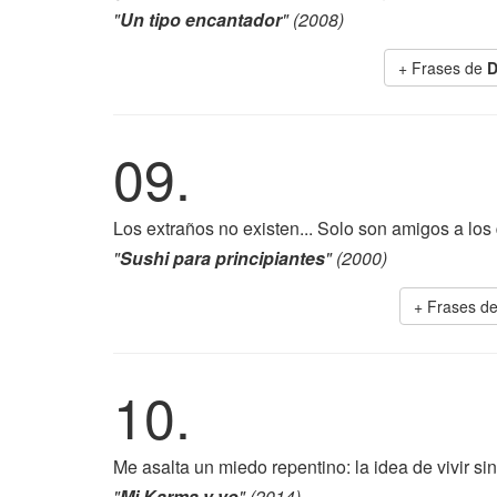
"
Un tipo encantador
" (2008)
+ Frases de
D
09.
Los extraños no existen... Solo son amigos a los
"
Sushi para principiantes
" (2000)
+ Frases d
10.
Me asalta un miedo repentino: la idea de vivir si
"
Mi Karma y yo
" (2014)