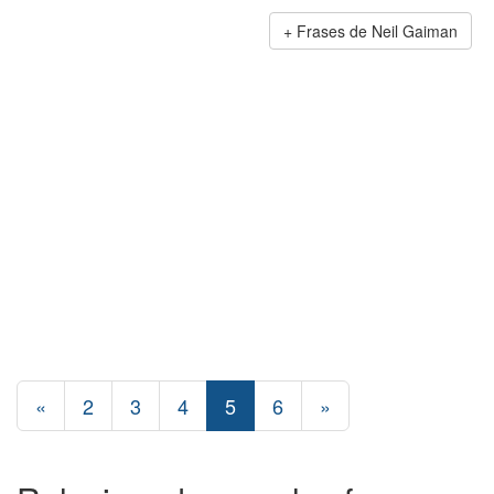
Frases de Neil Gaiman
«
2
3
4
5
6
»