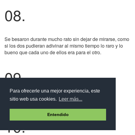
08.
Se besaron durante mucho rato sin dejar de mirarse, como
si los dos pudieran adivinar al mismo tiempo lo raro y lo
bueno que cada uno de ellos era para el otro.
09.
Para ofrecerle una mejor experiencia, este
sitio web usa cookies.
Leer más...
Parecía un hombre triste.
Entendido
10.