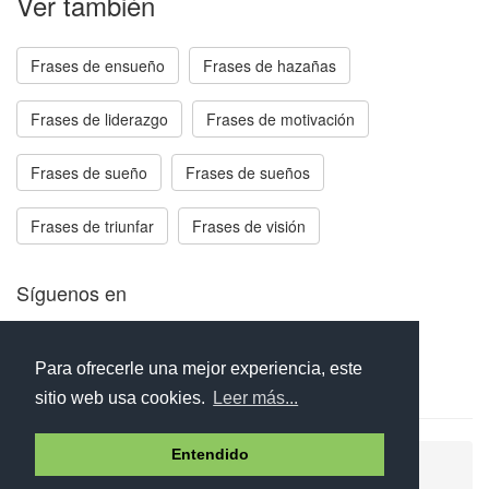
Ver también
Frases de ensueño
Frases de hazañas
Frases de liderazgo
Frases de motivación
Frases de sueño
Frases de sueños
Frases de triunfar
Frases de visión
Síguenos en
Facebook
Twitter
Instagram
Para ofrecerle una mejor experiencia, este
sitio web usa cookies.
Leer más...
Entendido
Ayuda
Aviso legal
Política de cookies
Política de privacidad