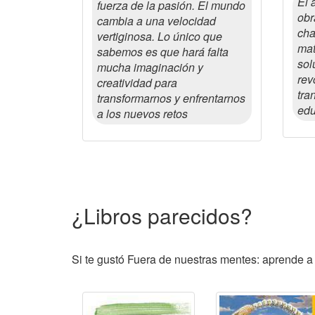
El 
fuerza de la pasión. El mundo
obr
cambia a una velocidad
cha
vertiginosa. Lo único que
mat
sabemos es que hará falta
sol
mucha imaginación y
rev
creatividad para
tra
transformarnos y enfrentarnos
edu
a los nuevos retos
¿Libros parecidos?
Si te gustó Fuera de nuestras mentes: aprende a 