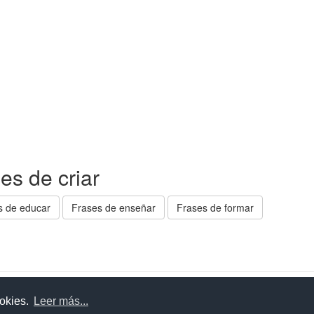
es de criar
s de educar
Frases de enseñar
Frases de formar
uda
Aviso legal
Política de cookies
Política de privac
ookies.
Leer más...