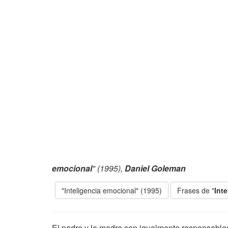
emocional
" (1995),
Daniel Goleman
"Inteligencia emocional" (1995)
Frases de "
Int
El padre y la madre son igualmente responsables