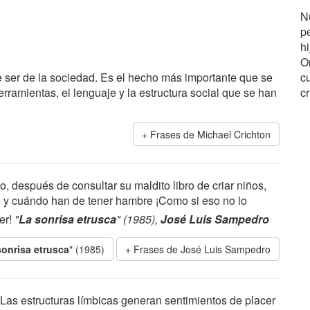
Nu
pe
hi
Or
 de ser de la sociedad. Es el hecho más importante que se
c
erramientas, el lenguaje y la estructura social que se han
cr
Frases de Michael Crichton
 después de consultar su maldito libro de criar niños,
 y cuándo han de tener hambre ¡Como si eso no lo
er!
"
La sonrisa etrusca
" (1985),
José Luis Sampedro
sonrisa etrusca
" (1985)
Frases de José Luis Sampedro
Las estructuras límbicas generan sentimientos de placer