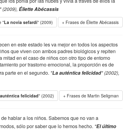
e los ponía por las nubes y vivía a través de ellos la
" (2009),
Éliette Abécassis
 "
La novia sefardí
" (2009)
Frases de Éliette Abécassis
ecen en este estado les va mejor en todos los aspectos
niños que viven con ambos padres biológicos y repiten
a mitad en el caso de niños con otro tipo de entorno
atamiento por trastorno emocional, la proporción es de
era parte en el segundo.
"
La auténtica felicidad
" (2002),
auténtica felicidad
" (2002)
Frases de Martin Seligman
 de hablar a los niños. Sabemos que no van a
 modos, sólo por saber que lo hemos hecho.
"
El último