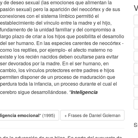
y de deseo sexual (las emociones que alimentan la
V
pasión sexual) pero la aparición del neocórtex y de sus
conexiones con el sistema límbico permitió el
establecimiento del vínculo entre la madre y el hijo,
fundamento de la unidad familiar y del compromiso a
largo plazo de criar a los hijos que posibilita el desarrollo
del ser humano. En las especies carentes de neocórtex -
como los reptiles, por ejemplo- el afecto materno no
existe y los recién nacidos deben ocultarse para evitar
ser devorados por la madre. En el ser humano, en
cambio, los vínculos protectores entre padres e hijos
permiten disponer de un proceso de maduración que
perdura toda la infancia, un proceso durante el cual el
cerebro sigue desarrollándose.
"
Inteligencia
eligencia emocional
" (1995)
Frases de Daniel Goleman
S
 de la educación de sus hijos. Se parte del supuesto de