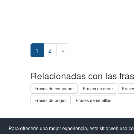
1
2
»
Relacionadas con las fras
Frases de componer
Frases de crear
Frase
Frases de origen
Frases de semillas
Ay
Para ofrecerle una mejor experiencia, este sitio web usa c