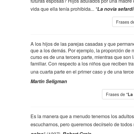
futuras esposas? Hijos adulados por una madre qu
vida que ella tenía prohibida...
"
La novia sefardí
Frases de
A los hijos de las parejas casadas y que perman
que a los demás. Por ejemplo, la proporción de 
curso es de una tercera parte, mientras que son l
familiar. Con respecto a los niños que reciben tr
una cuarta parte en el primer caso y de una terc
Martin Seligman
Frases de "
La 
Es la manera que a menudo tenemos los adultos
escucharnos, pero queremos decírselo de todos
golpe
" (1997),
Robert Crais