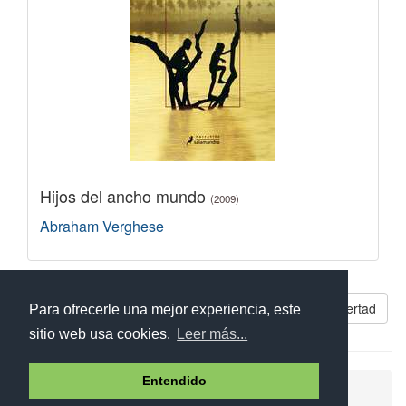
Hijos del ancho mundo
(2009)
Abraham Verghese
Libros parecidos a Mi vida, mi libertad
Para ofrecerle una mejor experiencia, este
sitio web usa cookies.
Leer más...
Entendido
Ayuda
Aviso legal
Política de cookies