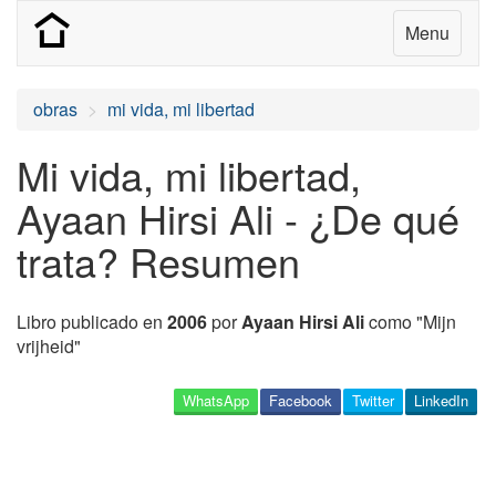
Menu
obras
mi vida, mi libertad
Mi vida, mi libertad,
Ayaan Hirsi Ali - ¿De qué
trata? Resumen
Libro publicado en
2006
por
Ayaan Hirsi Ali
como "Mijn
vrijheid"
WhatsApp
Facebook
Twitter
LinkedIn