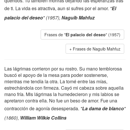
queridos. Tú también morirás dejando las esperanzas tras
de ti. La vida es atractiva, aun si sufres por el amor.
"
El
palacio del deseo
" (1957),
Naguib Mahfuz
Frases de "
El palacio del deseo
" (1957)
Frases de Naguib Mahfuz
Las lágrimas corrieron por su rostro. Su mano temblorosa
buscó el apoyo de la mesa para poder sostenerse,
mientras me tendía la otra. La tomé entre las mías,
estrechándola con firmeza. Cayó mi cabeza sobre aquella
mano fría. Mis lágrimas la humedecieron y mis labios se
apretaron contra ella. No fue un beso de amor. Fue una
contracción de agonía desesperada.
"
La dama de blanco
"
(1860),
William Wilkie Collins