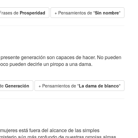
Frases de
Prosperidad
+ Pensamientos de "
Sin nombre
"
a presente generación son capaces de hacer. No pueden
mpoco pueden decirle un piropo a una dama.
 de
Generación
+ Pensamientos de "
La dama de blanco
"
 mujeres está fuera del alcance de las simples
isterio aún más profundo de nuestras propias almas.