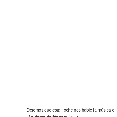
Dejemos que esta noche nos hable la música en 
"
La dama de blanco
" (1860)