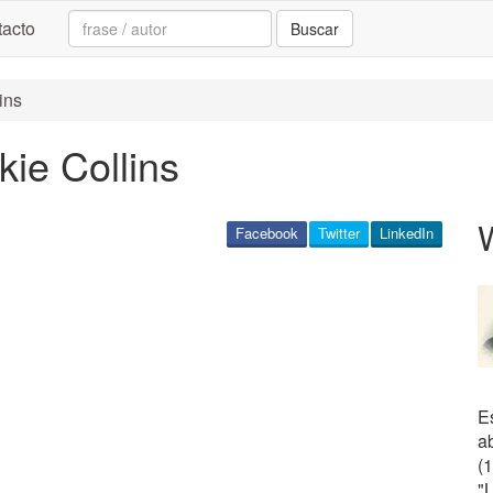
Search:
acto
Buscar
ins
kie Collins
W
Facebook
Twitter
LinkedIn
Es
a
(
"