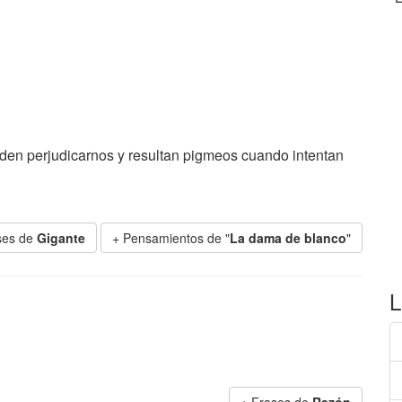
en perjudicarnos y resultan pigmeos cuando intentan
ses de
Gigante
+ Pensamientos de "
La dama de blanco
"
L