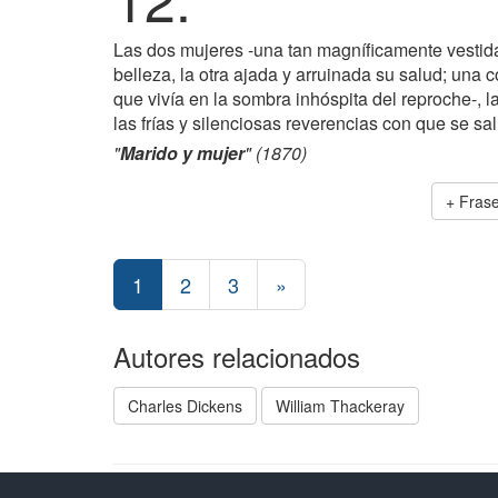
Las dos mujeres -una tan magníficamente vestida,
belleza, la otra ajada y arruinada su salud; una c
que vivía en la sombra inhóspita del reproche-, 
las frías y silenciosas reverencias con que se s
"
Marido y mujer
" (1870)
+ Fras
1
2
3
»
Autores relacionados
Charles Dickens
William Thackeray