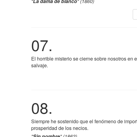
"
La dama de blanco
" (1860)
07.
El horrible misterio se cierne sobre nosotros en
salvaje.
08.
Siempre he sostenido que el fenómeno de import
prosperidad de los necios.
"
Sin nombre
" (1862)