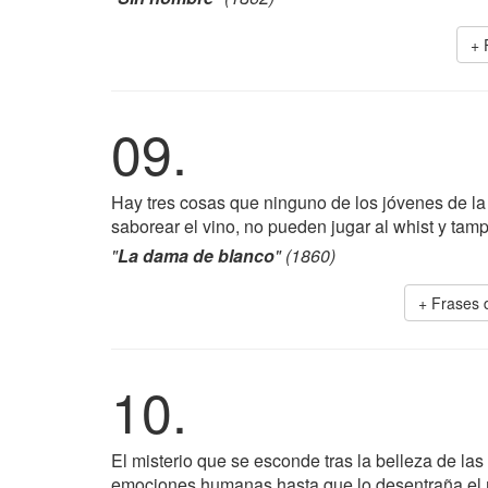
+ 
09.
Hay tres cosas que ninguno de los jóvenes de l
saborear el vino, no pueden jugar al whist y ta
"
La dama de blanco
" (1860)
+ Frases
10.
El misterio que se esconde tras la belleza de las
emociones humanas hasta que lo desentraña el m