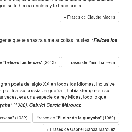
que se le hecha encima y le hace poeta...
Frases de Claudio Magris
ente que te arrastra a melancolías inútiles.
"
Felices los
e "
Felices los felices
" (2013)
Frases de Yasmina Reza
ran poeta del siglo XX en todos los idiomas. Inclusive
a política, su poesía de guerra -, había siempre en su
as veces, era una especie de rey Midas, todo lo que
ayaba
" (1982),
Gabriel García Márquez
guayaba" (1982)
Frases de "
El olor de la guayaba
" (1982)
Frases de Gabriel García Márquez