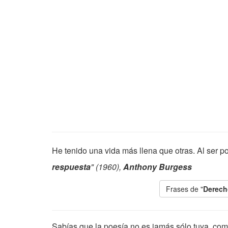
He tenido una vida más llena que otras. Al ser p
respuesta
" (1960),
Anthony Burgess
Frases de "
Derech
Sabías que la poesía no es jamás sólo tuya, como