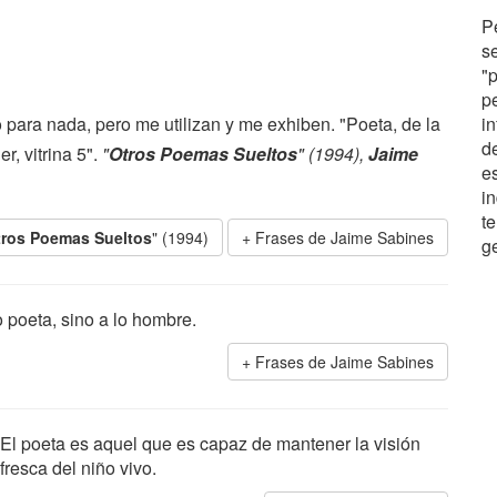
P
se
"
p
o para nada, pero me utilizan y me exhiben. "Poeta, de la
in
d
r, vitrina 5".
"
Otros Poemas Sueltos
" (1994),
Jaime
e
i
t
tros Poemas Sueltos
" (1994)
Frases de Jaime Sabines
g
o poeta, sino a lo hombre.
Frases de Jaime Sabines
El poeta es aquel que es capaz de mantener la visión
fresca del niño vivo.