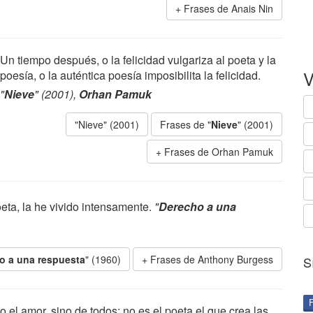
Frases de Anais Nin
Un tiempo después, o la felicidad vulgariza al poeta y la
V
poesía, o la auténtica poesía imposibilita la felicidad.
"
Nieve
" (2001),
Orhan Pamuk
"Nieve" (2001)
Frases de "
Nieve
" (2001)
Frases de Orhan Pamuk
oeta, la he vivido intensamente.
"
Derecho a una
o a una respuesta
" (1960)
Frases de Anthony Burgess
S
 el amor, sino de todos; no es el poeta el que crea las