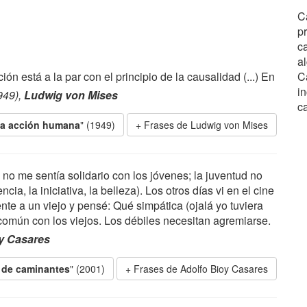
C
pr
ca
al
ión está a la par con el principio de la causalidad (...) En
C
in
949),
Ludwig von Mises
c
a acción humana
" (1949)
Frases de Ludwig von Mises
 no me sentía solidario con los jóvenes; la juventud no
cia, la iniciativa, la belleza). Los otros días vi en el cine
te a un viejo y pensé: Qué simpática (ojalá yo tuviera
omún con los viejos. Los débiles necesitan agremiarse.
y Casares
 de caminantes
" (2001)
Frases de Adolfo Bioy Casares