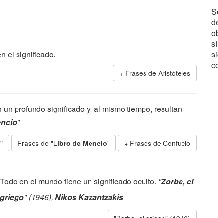
S
d
ob
s
n el significado.
s
c
Frases de Aristóteles
un profundo significado y, al mismo tiempo, resultan
encio
"
"
Frases de "
Libro de Mencio
"
Frases de Confucio
Todo en el mundo tiene un significado oculto.
"
Zorba, el
griego
" (1946),
Nikos Kazantzakis