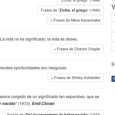
"Zorba, el griego" (1946)
V
Frases de "
Zorba, el griego
" (1946)
Frases de Nikos Kazantzakis
La vida no es significado; la vida es deseo.
Frases de Charles Chaplin
S
s grandes oportunidades son riesgosas.
Frases de Shirley Hufstedler
rece cargado de un significado tan espantoso, que se
r nacido
" (1973),
Emil Cioran
Frases de "
Del inconveniente de haber nacido
" (1973)