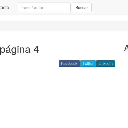
Search:
acto
Buscar
 página 4
Facebook
Twitter
LinkedIn