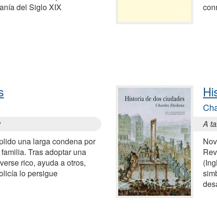
ianía del Siglo XIX
con
s
Hi
Cha
2
A ta
plido una larga condena por
Nov
familia. Tras adoptar una
Rev
verse rico, ayuda a otros,
(Ing
licía lo persigue
simb
desa