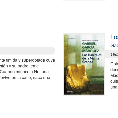
Lo
Gab
196
te tímida y superdotada cuya
Col
sión y su padre teme
dese
d. Cuando conoce a No, una
Mac
evive en la calle, nace una
cult
una 