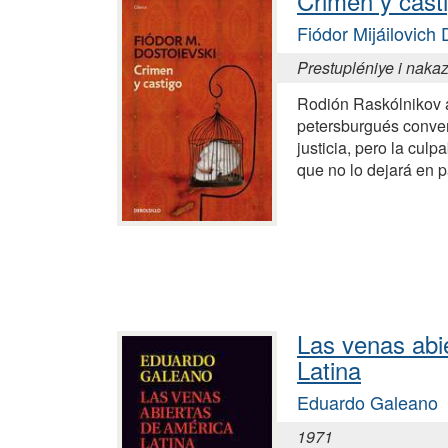
Crimen y cast
Fiódor Mijáilovich
Prestupléniye i naka
Rodión Raskólnikov 
petersburgués conve
justicia, pero la culp
que no lo dejará en 
Las venas abi
Latina
Eduardo Galeano
1971