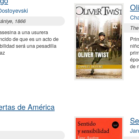
igo
Ol
 Dostoyevski
Cha
zániye, 1866
The
asesina a una usurera
ncido de que es un acto de
Pri
abilidad será una pesadilla
niñ
paz
prim
époc
de n
ertas de América
Se
Jan