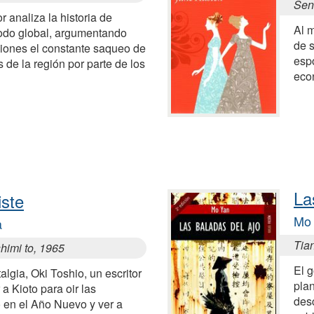
Sens
 analiza la historia de
Al 
odo global, argumentando
de s
ciones el constante saqueo de
espo
s de la región por parte de los
eco
La
iste
Mo
a
Tia
himi to, 1965
El 
algia, Oki Toshio, un escritor
pla
a Kioto para oir las
des
 en el Año Nuevo y ver a