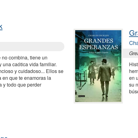
k
Gr
Cha
Gre
 no combina, tiene un
 una caótica vida familiar.
Hist
ncioso y cuidadoso... Ellos se
herr
 en que te enamoras la
en 
a y todo que perder
su 
búsq