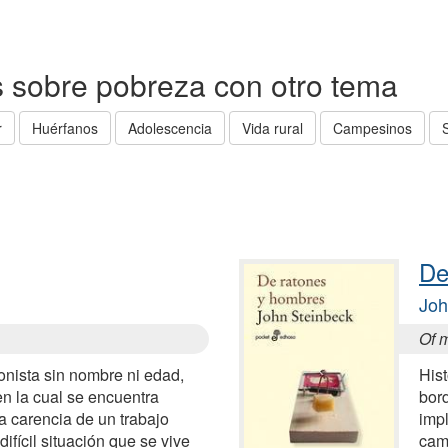
as sobre pobreza con otro tema
r
Huérfanos
Adolescencia
Vida rural
Campesinos
De
Joh
Of 
onista sin nombre ni edad,
Hist
en la cual se encuentra
bor
a carencia de un trabajo
impl
ifícil situación que se vive
cam