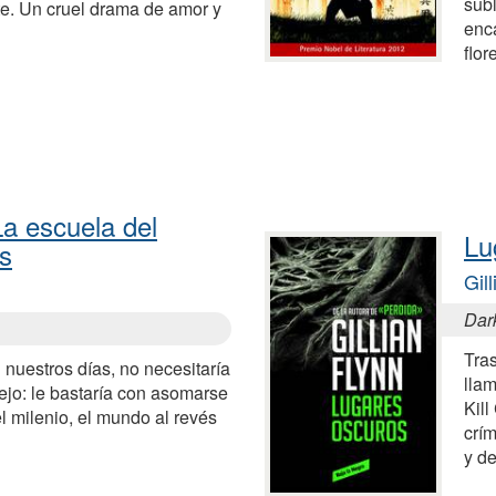
subl
e. Un cruel drama de amor y
enca
flor
La escuela del
Lu
s
Gil
Dar
Tras
n nuestros días, no necesitaría
llam
ejo: le bastaría con asomarse
Kil
el milenio, el mundo al revés
crím
y de