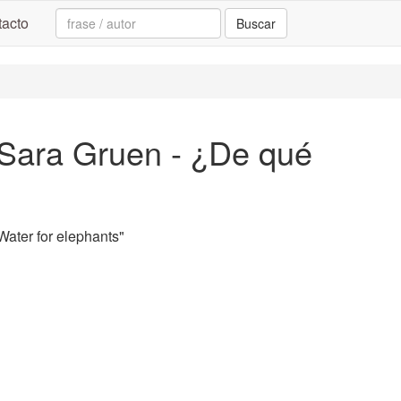
Search:
acto
Buscar
 Sara Gruen - ¿De qué
ater for elephants"