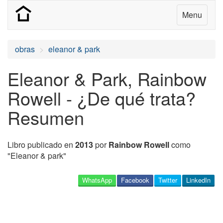
Menu
obras
eleanor & park
Eleanor & Park, Rainbow
Rowell - ¿De qué trata?
Resumen
Libro publicado en
2013
por
Rainbow Rowell
como
"Eleanor & park"
WhatsApp
Facebook
Twitter
LinkedIn