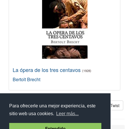
La ópera de los tres centavos
(1928)
Bertolt Brecht
Libros parecidos a Oliver Twist
Para ofrecerle una mejor experiencia, este
sitio web usa cookies.
Leer más...
Entendido