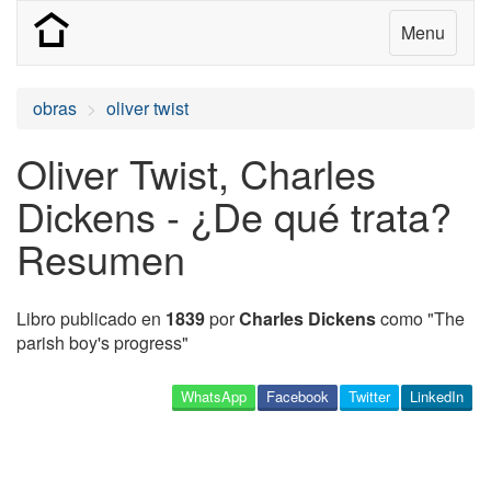
Menu
obras
oliver twist
Oliver Twist, Charles
Dickens - ¿De qué trata?
Resumen
Libro publicado en
1839
por
Charles Dickens
como "The
parish boy's progress"
WhatsApp
Facebook
Twitter
LinkedIn