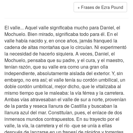
Frases de Ezra Pound
El valle... Aquel valle significaba mucho para Daniel, el
Mochuelo. Bien mirado, significaba todo para él. En el
valle había nacido y, en once años, jamás franqueó la
cadena de altas montañas que lo circuían. Ni experimentó
la necesidad de hacerlo siquiera. A veces, Daniel, el
Mochuelo, pensaba que su padre, y el cura, y el maestro,
tenían razón, que su valle era como una gran olla
independiente, absolutamente aislada del exterior. Y, sin
embargo, no era así; el valle tenía su cordón umbilical, un
doble cordón umbilical, mejor dicho, que le vitalizaba al
mismo tiempo que le maleaba: la vía férrea y la carretera.
Ambas vías atravesaban el valle de sur a norte, provenían
de la parda y reseca llanura de Castilla y buscaban la
llanura azul del mar. Constituían, pues, el enlace de dos
inmensos mundos contrapuestos. En su trayecto por el
valle, la vía, la carretera y el río -que se unía a ellas
después de lanzarse en un frenesí de rápidos y torrentes