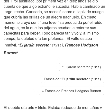
del Tirol austríaco, por primera vez en diez años se dio
cuenta de que algo extraño le sucedía. Había caminado un
largo trecho. Cansado, se recostó sobre el tapiz de musgo
que cubría las orillas de un alegre riachuelo. En cierto
momento creyó sentir una leve risa producida por el ruido
del agua, en la que los pájaros acudían a enterrar sus
cabecitas para beber. Todo parecía tan vivo y, al mismo
tiempo, la quietud era tan profunda...El valle estaba
inmóvil.
"
El jardín secreto
" (1911),
Frances Hodgson
Burnett
"El jardín secreto" (1911)
Frases de "
El jardín secreto
" (1911)
Frases de Frances Hodgson Burnett
El pueblo era gris y triste. Estaba rodeado de montañas y