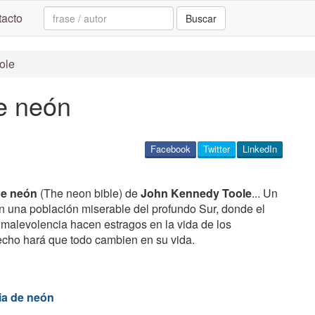
Search:
acto
Buscar
ole
de neón
Facebook
Twitter
LinkedIn
de neón
(The neon bible) de
John Kennedy Toole
... Un
n una población miserable del profundo Sur, donde el
a malevolencia hacen estragos en la vida de los
cho hará que todo cambien en su vida.
ia de neón