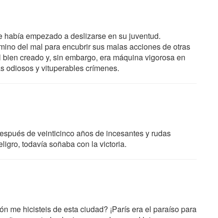
e había empezado a deslizarse en su juventud.
amino del mal para encubrir sus malas acciones de otras
l bien creado y, sin embargo, era máquina vigorosa en
s odiosos y vituperables crímenes.
Después de veinticinco años de incesantes y rudas
eligro, todavía soñaba con la victoria.
ón me hicisteis de esta ciudad? ¡París era el paraíso para