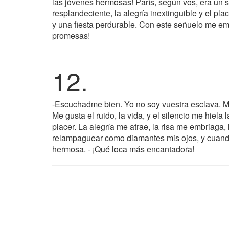
las jóvenes hermosas! París, según vos, era un s
resplandeciente, la alegría inextinguible y el pl
y una fiesta perdurable. Con este señuelo me em
promesas!
12.
-Escuchadme bien. Yo no soy vuestra esclava. 
Me gusta el ruido, la vida, y el silencio me hiela 
placer. La alegría me atrae, la risa me embriaga
relampaguear como diamantes mis ojos, y cuando
hermosa. - ¡Qué loca más encantadora!