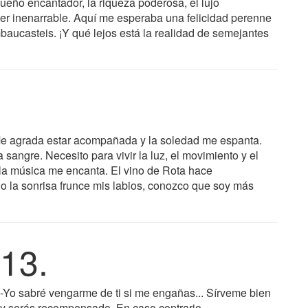
ueño encantador, la riqueza poderosa, el lujo
acer inenarrable. Aquí me esperaba una felicidad perenne
baucasteis. ¡Y qué lejos está la realidad de semejantes
Me agrada estar acompañada y la soledad me espanta.
la sangre. Necesito para vivir la luz, el movimiento y el
, la música me encanta. El vino de Rota hace
 la sonrisa frunce mis labios, conozco que soy más
13.
-Yo sabré vengarme de ti si me engañas... Sírveme bien
y serás recompensado. En caso contrario...