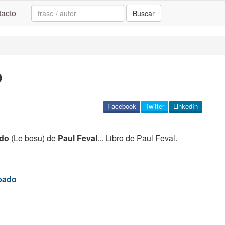
Search:
acto
Buscar
o
Facebook
Twitter
LinkedIn
ado
(Le bosu) de
Paul Feval
... Libro de Paul Feval.
obado