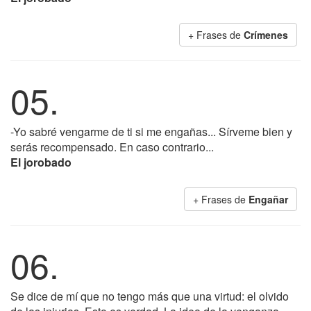
+ Frases de
Crímenes
05.
-Yo sabré vengarme de ti si me engañas... Sírveme bien y
serás recompensado. En caso contrario...
El jorobado
+ Frases de
Engañar
06.
Se dice de mí que no tengo más que una virtud: el olvido