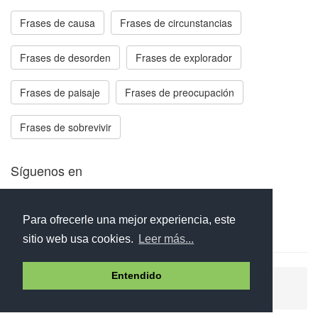
Frases de causa
Frases de circunstancias
Frases de desorden
Frases de explorador
Frases de paisaje
Frases de preocupación
Frases de sobrevivir
Síguenos en
Facebook
Twitter
Instagram
Para ofrecerle una mejor experiencia, este
sitio web usa cookies.
Leer más...
Entendido
Ayuda
Aviso legal
Política de cookies
Política de privacidad