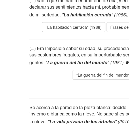
(...) sabía que me había enamorado de ella, y e
declarar sus sentimientos hacia mí, probableme
de mi seriedad.
"
La habitación cerrada
" (1986)
"La habitación cerrada" (1986)
Frases de
(...) Era imposible saber su edad, su procedencia,
sus costumbres frugales, en su imperturbable ser
gentes.
"
La guerra del fin del mundo
" (1981),
M
"La guerra del fin del mundo
Se acerca a la pared de la pieza blanca: decide,
invierno o blanca como la nieve. No sabe si es p
la nieve.
"
La vida privada de los árboles
" (201