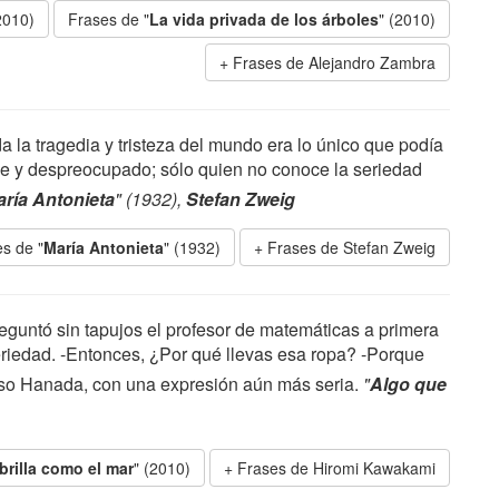
2010)
Frases de "
La vida privada de los árboles
" (2010)
Frases de Alejandro Zambra
a la tragedia y tristeza del mundo era lo único que podía
eve y despreocupado; sólo quien no conoce la seriedad
ría Antonieta
" (1932),
Stefan Zweig
s de "
María Antonieta
" (1932)
Frases de Stefan Zweig
guntó sin tapujos el profesor de matemáticas a primera
eriedad. -Entonces, ¿Por qué llevas esa ropa? -Porque
uso Hanada, con una expresión aún más seria.
"
Algo que
brilla como el mar
" (2010)
Frases de Hiromi Kawakami