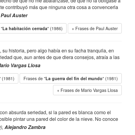
l hecho de que no me abalanzase, de que no la obligase a
nte contribuyó más que ninguna otra cosa a convencerla
,
Paul Auster
 "
La habitación cerrada
" (1986)
Frases de Paul Auster
 su historia, pero algo había en su facha tranquila, en
iedad que, aun antes de que diera consejos, atraía a las
ario Vargas Llosa
" (1981)
Frases de "
La guerra del fin del mundo
" (1981)
Frases de Mario Vargas Llosa
 con absurda seriedad, si la pared es blanca como el
osible pintar una pared del color de la nieve. No conoce
0),
Alejandro Zambra