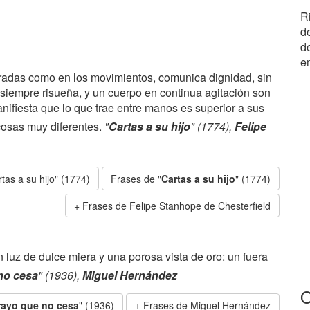
Ri
de
d
e
miradas como en los movimientos, comunica dignidad, sin
a siempre risueña, y un cuerpo en continua agitación son
anifiesta que lo que trae entre manos es superior a sus
 cosas muy diferentes.
"
Cartas a su hijo
" (1774),
Felipe
tas a su hijo" (1774)
Frases de "
Cartas a su hijo
" (1774)
Frases de Felipe Stanhope de Chesterfield
 luz de dulce miera y una porosa vista de oro: un fuera
no cesa
" (1936),
Miguel Hernández
O
 rayo que no cesa
" (1936)
Frases de Miguel Hernández