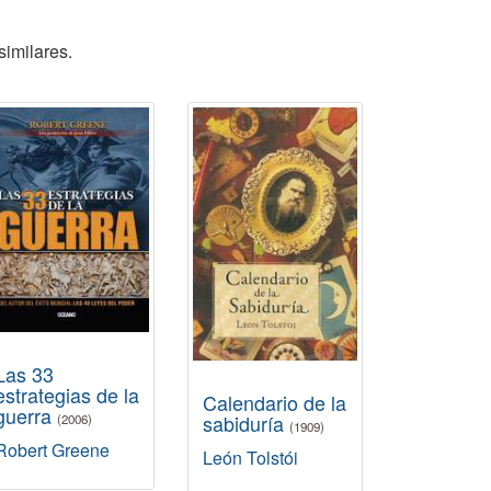
similares.
Las 33
estrategias de la
Calendario de la
guerra
sabiduría
(2006)
(1909)
Robert Greene
León Tolstói