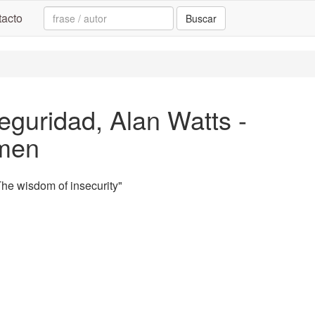
Search:
acto
Buscar
seguridad, Alan Watts -
umen
e wisdom of insecurity"