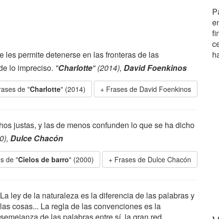
Pa
e
f
c
 les permite detenerse en las fronteras de las
h
de lo impreciso.
"
Charlotte
" (2014),
David Foenkinos
rases de "
Charlotte
" (2014)
Frases de David Foenkinos
hos justas, y las de menos confunden lo que se ha dicho
0),
Dulce Chacón
s de "
Cielos de barro
" (2000)
Frases de Dulce Chacón
La ley de la naturaleza es la diferencia de las palabras y
las cosas... La regla de las convenciones es la
semejanza de las palabras entre sí, la gran red