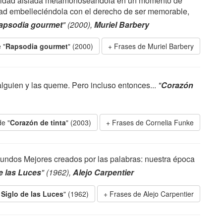
alidad aislada metamorfoseándola en un momento de
dad embelleciéndola con el derecho de ser memorable,
apsodia gourmet
" (2000),
Muriel Barbery
 "
Rapsodia gourmet
" (2000)
Frases de Muriel Barbery
alguien y las queme. Pero incluso entonces...
"
Corazón
de "
Corazón de tinta
" (2003)
Frases de Cornelia Funke
undos Mejores creados por las palabras: nuestra época
de las Luces
" (1962),
Alejo Carpentier
 Siglo de las Luces
" (1962)
Frases de Alejo Carpentier