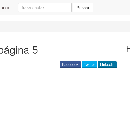
Search:
acto
Buscar
página 5
Facebook
Twitter
LinkedIn