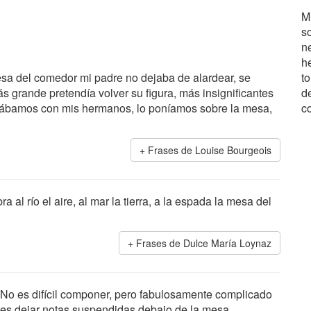
M
s
n
h
a del comedor mi padre no dejaba de alardear, se
t
s grande pretendía volver su figura, más insignificantes
d
arrábamos con mis hermanos, lo poníamos sobre la mesa,
c
Frases de Louise Bourgeois
al río el aire, al mar la tierra, a la espada la mesa del
Frases de Dulce María Loynaz
No es difícil componer, pero fabulosamente complicado
es dejar notas suspendidas debajo de la mesa.