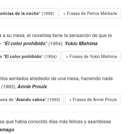
oticias de la noche
" (1995)
Frases de Petros Márkaris
a su mesa, el novelista tiene la sensación de que le
e.
"
El color prohibido
" (1954),
Yukio Mishima
e "
El color prohibido
" (1954)
Frases de Yukio Mishima
dultos sentados alrededor de una mesa, haciendo nada
" (1993),
Annie Proulx
ases de "
Atando cabos
" (1993)
Frases de Annie Proulx
sa que había conocido días más felices y asambleas
ramago