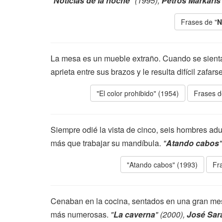
"
Noticias de la noche
" (1995),
Petros Márkaris
Frases de "
N
La mesa es un mueble extraño. Cuando se sienta 
aprieta entre sus brazos y le resulta difícil zafars
"El color prohibido" (1954)
Frases d
Siempre odié la vista de cinco, seis hombres a
más que trabajar su mandíbula.
"
Atando cabos
"Atando cabos" (1993)
Fr
Cenaban en la cocina, sentados en una gran me
más numerosas.
"
La caverna
" (2000),
José Sa