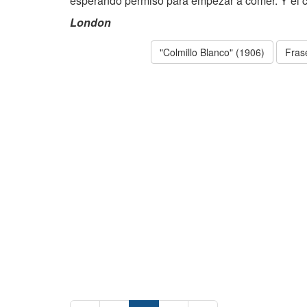
esperando permiso para empezar a comer. Y él c
London
"Colmillo Blanco" (1906)
Fras