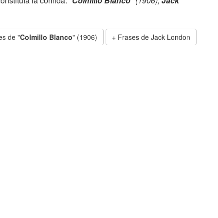
onstituía la comida.
"
Colmillo Blanco
" (1906),
Jack
es de "
Colmillo Blanco
" (1906)
Frases de Jack London