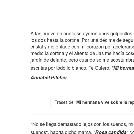
A las nueve en punto se oyeron unos golpecitos e
los dos hasta la cortina. Por una décima de seg
cristal y me enfadé con mi corazón por acelerars
medio la cortina y el aliento de Jas me hacía cosq
jardín de delante, pero cuando se me acostumbra
escritas por todo lo blanco. Te Quiero.
"
Mi herma
Annabel Pitcher
Frases de "
Mi hermana vive sobre la re
"No se llega demasiado lejos con los sueños, mi 
sueños", habría dicho mamá.
"
Rosa candida
" (