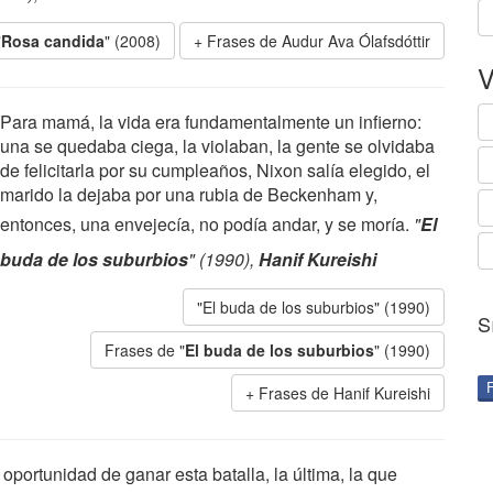
"
Rosa candida
" (2008)
Frases de Audur Ava Ólafsdóttir
V
Para mamá, la vida era fundamentalmente un infierno:
una se quedaba ciega, la violaban, la gente se olvidaba
de felicitarla por su cumpleaños, Nixon salía elegido, el
marido la dejaba por una rubia de Beckenham y,
entonces, una envejecía, no podía andar, y se moría.
"
El
buda de los suburbios
" (1990),
Hanif Kureishi
"El buda de los suburbios" (1990)
S
Frases de "
El buda de los suburbios
" (1990)
Frases de Hanif Kureishi
ortunidad de ganar esta batalla, la última, la que