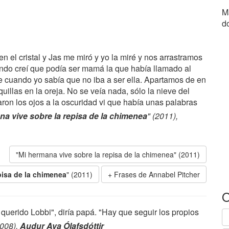
M
d
n el cristal y Jas me miró y yo la miré y nos arrastramos
undo creí que podía ser mamá la que había llamado al
e cuando yo sabía que no iba a ser ella. Apartamos de en
uillas en la oreja. No se veía nada, sólo la nieve del
ron los ojos a la oscuridad vi que había unas palabras
na vive sobre la repisa de la chimenea
" (2011),
"Mi hermana vive sobre la repisa de la chimenea" (2011)
pisa de la chimenea
" (2011)
Frases de Annabel Pitcher
O
querido Lobbi", diría papá. "Hay que seguir los propios
2008),
Audur Ava Ólafsdóttir