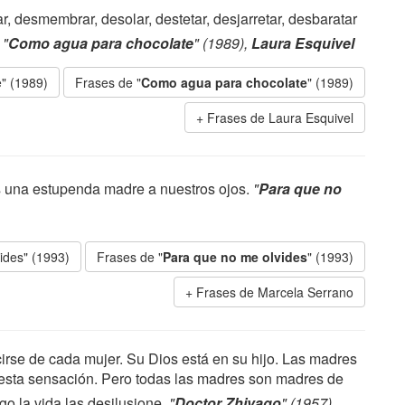
, desmembrar, desolar, destetar, desjarretar, desbaratar
.
"
Como agua para chocolate
" (1989),
Laura Esquivel
" (1989)
Frases de "
Como agua para chocolate
" (1989)
Frases de Laura Esquivel
s una estupenda madre a nuestros ojos.
"
Para que no
ides" (1993)
Frases de "
Para que no me olvides
" (1993)
Frases de Marcela Serrano
cirse de cada mujer. Su Dios está en su hijo. Las madres
esta sensación. Pero todas las madres son madres de
o la vida las desilusione.
"
Doctor Zhivago
" (1957),