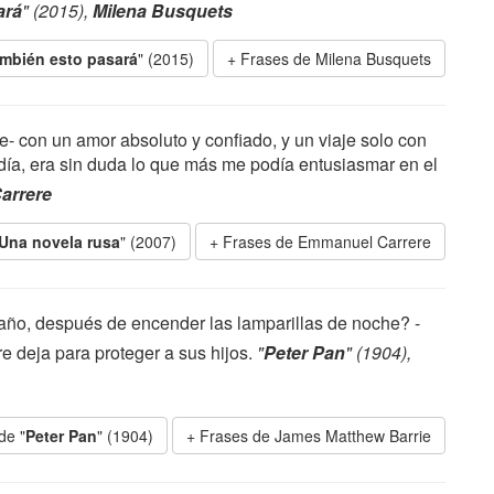
ará
" (2015),
Milena Busquets
mbién esto pasará
" (2015)
Frases de Milena Busquets
 con un amor absoluto y confiado, y un viaje solo con
cedía, era sin duda lo que más me podía entusiasmar en el
arrere
Una novela rusa
" (2007)
Frases de Emmanuel Carrere
ño, después de encender las lamparillas de noche? -
re deja para proteger a sus hijos.
"
Peter Pan
" (1904),
de "
Peter Pan
" (1904)
Frases de James Matthew Barrie