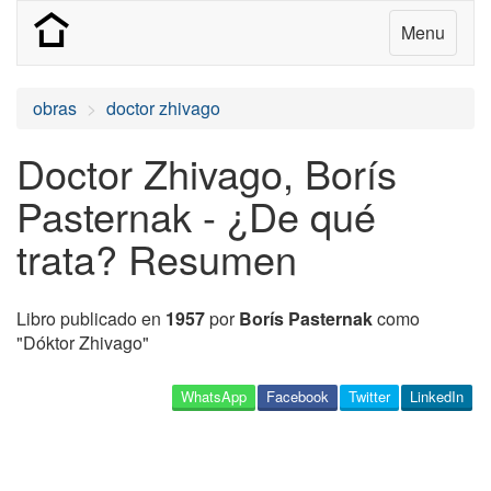
Menu
obras
doctor zhivago
Doctor Zhivago, Borís
Pasternak - ¿De qué
trata? Resumen
Libro publicado en
1957
por
Borís Pasternak
como
"Dóktor Zhivago"
WhatsApp
Facebook
Twitter
LinkedIn