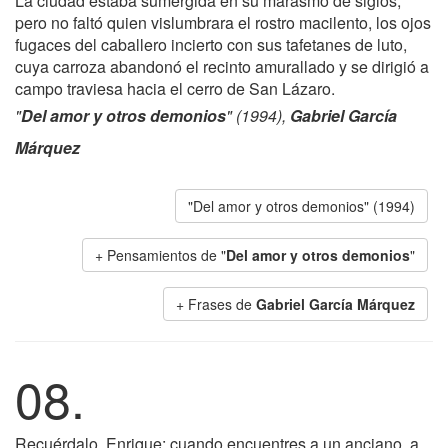
La ciudad estaba sumergida en su marasmo de siglos,
pero no faltó quien vislumbrara el rostro macilento, los ojos
fugaces del caballero incierto con sus tafetanes de luto,
cuya carroza abandonó el recinto amurallado y se dirigió a
campo traviesa hacia el cerro de San Lázaro.
"
Del amor y otros demonios
" (1994),
Gabriel García
Márquez
"Del amor y otros demonios" (1994)
+ Pensamientos de "
Del amor y otros demonios
"
+ Frases de
Gabriel García Márquez
08.
Recuérdalo, Enrique: cuando encuentres a un anciano, a